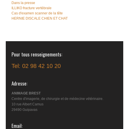
Dans la presse
ILLIKO fracture vertébrale
Cas d'examen scanner de la tête
HERNIE DISCALE CHIEN ET CHAT
Pour tous renseignements
Tel: 02 98 42 10 20
Adresse
ANIMAGE BREST
Centre d'imagerie, de chirurgie et de médecine vétérinaire.
10 rue Albert Camus
29490 Guipavas
Email