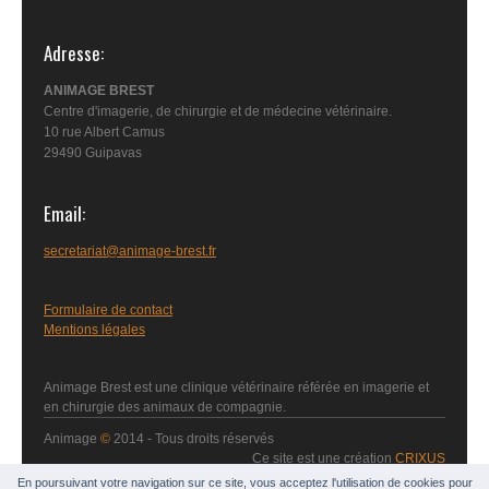
Adresse
ANIMAGE BREST
Centre d'imagerie, de chirurgie et de médecine vétérinaire.
10 rue Albert Camus
29490 Guipavas
Email
secretariat@animage-brest.fr
Formulaire de contact
Mentions légales
Animage Brest est une clinique vétérinaire référée en imagerie et
en chirurgie des animaux de compagnie.
Animage
©
2014 - Tous droits réservés
Ce site est une création
CRIXUS
En poursuivant votre navigation sur ce site, vous acceptez l'utilisation de cookies pour