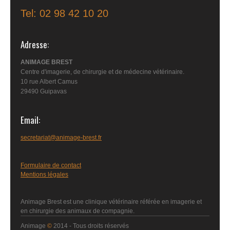
Tel: 02 98 42 10 20
Adresse
ANIMAGE BREST
Centre d'imagerie, de chirurgie et de médecine vétérinaire.
10 rue Albert Camus
29490 Guipavas
Email
secretariat@animage-brest.fr
Formulaire de contact
Mentions légales
Animage Brest est une clinique vétérinaire référée en imagerie et
en chirurgie des animaux de compagnie.
Animage
©
2014 - Tous droits réservés