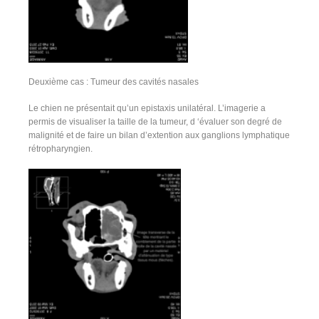
Deuxième cas : Tumeur des cavités nasales
Le chien ne présentait qu’un epistaxis unilatéral. L’imagerie a
permis de visualiser la taille de la tumeur, d ‘évaluer son degré de
malignité et de faire un bilan d’extention aux ganglions lymphatique
rétropharyngien.