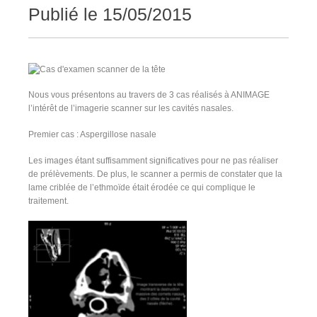
Publié
le 15/05/2015
Nous vous présentons au travers de 3 cas réalisés à ANIMAGE
l’intérêt de l’imagerie scanner sur les cavités nasales.
Premier cas : Aspergillose nasale
Les images étant suffisamment significatives pour ne pas réaliser
de prélèvements. De plus, le scanner a permis de constater que la
lame criblée de l’ethmoïde était érodée ce qui complique le
traitement.