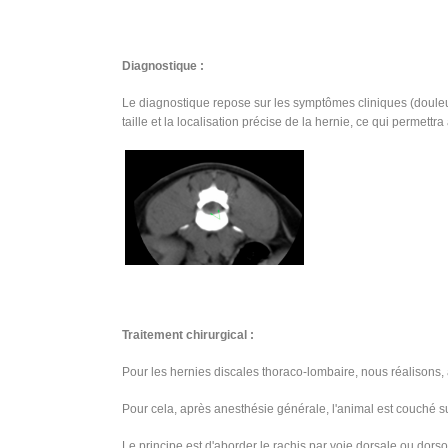
Diagnostique :
Le diagnostique repose sur les symptômes cliniques (douleur
taille et la localisation précise de la hernie, ce qui permettr
Traitement chirurgical :
Pour les hernies discales thoraco-lombaire, nous réalisons
Pour cela, après anesthésie générale, l'animal est couché su
Le principe est d'aborder le rachis par voie dorsale ou dors