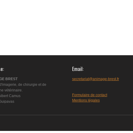
se
Email
GE BREST
secretariat@animage-brest.fr
d'imagerie, de chirurgie et de
e vétérinaire.
Formulaire de contact
Albert Camus
Mentions légales
Guipavas