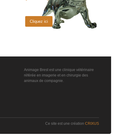
Cliquez ici
Animage Brest est une clinique vétérinaire
référée en imagerie et en chirurgie des
animaux de compagnie.
Ce site est une création
CRIXUS