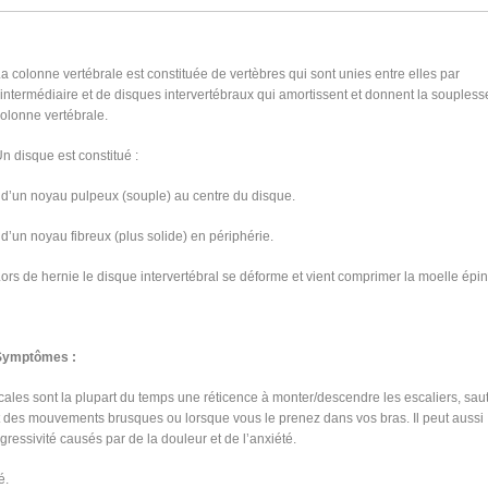
a colonne vertébrale est constituée de vertèbres qui sont unies entre elles par
’intermédiaire et de disques intervertébraux qui amortissent et donnent la soupless
olonne vertébrale.
n disque est constitué :
 d’un noyau pulpeux (souple) au centre du disque.
 d’un noyau fibreux (plus solide) en périphérie.
ors de hernie le disque intervertébral se déforme et vient comprimer la moelle épin
Symptômes :
cales sont la plupart du temps une réticence à monter/descendre les escaliers, saut
 fait des mouvements brusques ou lorsque vous le prenez dans vos bras. Il peut aussi
gressivité causés par de la douleur et de l’anxiété.
é.