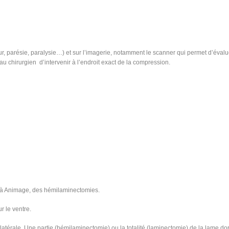
, parésie, paralysie…) et sur l’imagerie, notamment le scanner qui permet d’évalu
a au chirurgien d’intervenir à l’endroit exact de la compression.
, à Animage, des hémilaminectomies.
r le ventre.
olatérale. Une partie (hémilaminectomie) ou la totalité (laminectomie) de la lame do